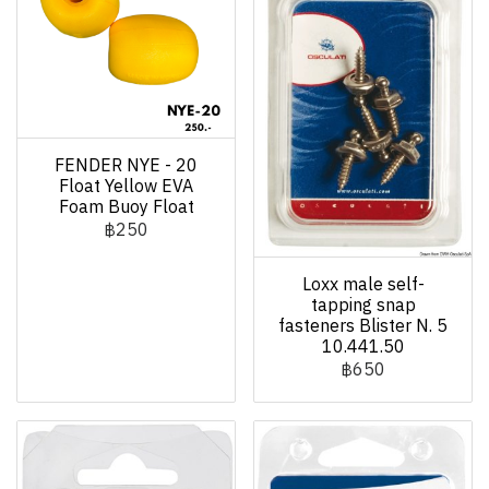
FENDER NYE - 20
Float Yellow EVA
Foam Buoy Float
฿250
Loxx male self-
tapping snap
fasteners Blister N. 5
10.441.50
฿650