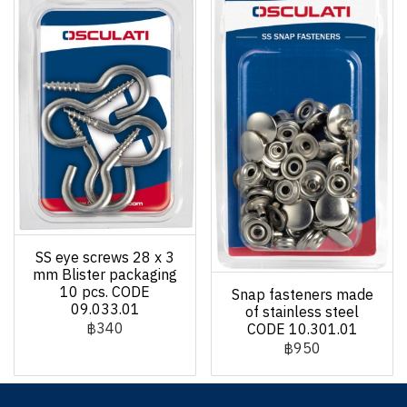
SS eye screws 28 x 3
mm Blister packaging
10 pcs. CODE
Snap fasteners made
09.033.01
of stainless steel
฿340
CODE 10.301.01
฿950