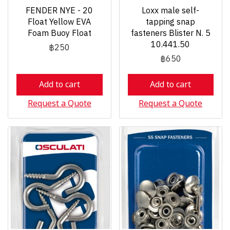
FENDER NYE - 20
Loxx male self-
Float Yellow EVA
tapping snap
Foam Buoy Float
fasteners Blister N. 5
10.441.50
฿250
฿650
Add to cart
Add to cart
Request a Quote
Request a Quote