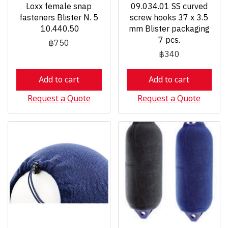
Loxx female snap
09.034.01 SS curved
fasteners Blister N. 5
screw hooks 37 x 3.5
10.440.50
mm Blister packaging
7 pcs.
฿750
฿340
Add to cart
Add to cart
Request a Quote
Request a Quote