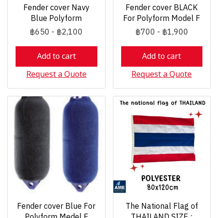
Fender cover Navy
Fender cover BLACK
Blue Polyform
For Polyform Model F
฿650
-
฿2,100
฿700
-
฿1,900
Add to cart
Add to cart
Request a Quote
Request a Quote
Fender cover Blue For
The National Flag of
Polyform Medel F
THAILAND SIZE :