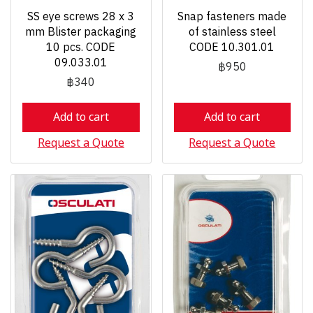
SS eye screws 28 x 3
Snap fasteners made
mm Blister packaging
of stainless steel
10 pcs. CODE
CODE 10.301.01
09.033.01
฿950
฿340
Add to cart
Add to cart
Request a Quote
Request a Quote