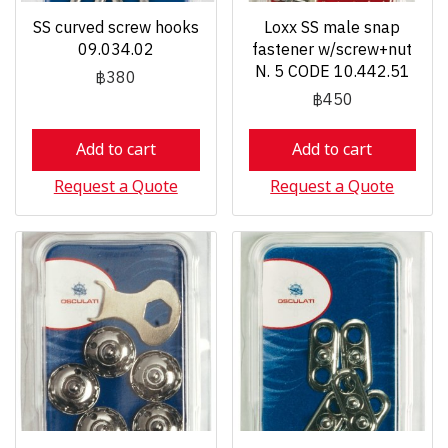
SS curved screw hooks
Loxx SS male snap
09.034.02
fastener w/screw+nut
N. 5 CODE 10.442.51
฿380
฿450
Add to cart
Add to cart
Request a Quote
Request a Quote