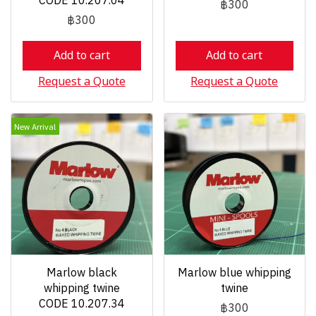
CODE 10.207.04
฿300
฿300
Add to cart
Add to cart
Request a Quote
Request a Quote
New Arrival
Marlow black
Marlow blue whipping
whipping twine
twine
CODE 10.207.34
฿300