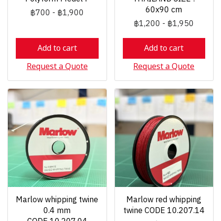
60x90 cm
฿700
-
฿1,900
฿1,200
-
฿1,950
Add to cart
Add to cart
Request a Quote
Request a Quote
Marlow whipping twine
Marlow red whipping
0.4 mm
twine CODE 10.207.14