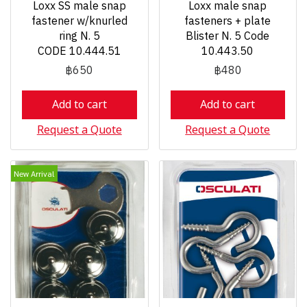
Loxx SS male snap
Loxx male snap
fastener w/knurled
fasteners + plate
ring N. 5
Blister N. 5 Code
CODE 10.444.51
10.443.50
฿650
฿480
Add to cart
Add to cart
Request a Quote
Request a Quote
New Arrival