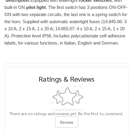
description:
Equipped with watertight
rocker switches
, with
built-in ON
pilot light
. The first switch has 3 positions ON-OFF-
ON with two separate circuits, the last one is a spring switch for
the horn. Supplied with automatic watertight fuses (14.845.06: 3
x 10 A, 2 x 15 A, 1 x 20 A; 14.855.07: 4 x 10 A, 2 x 15 A, 1 x 20
A). Protection level IP56. Includes polycarbonate self-adhesive
labels, for various functions, in Italian, English and German.
Ratings & Reviews
There are no ratings and reviews yet. Be the first to comment.
Review