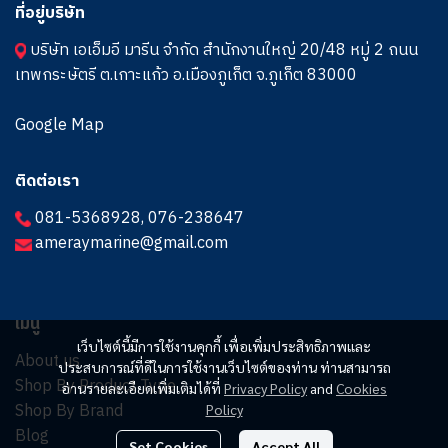
ที่อยู่บริษัท
บริษัท เอเอ็มอี มารีน จำกัด สำนักงานใหญ่ 20/48 หมู่ 2 ถนน
เทพกระษัตรี ต.เกาะแก้ว อ.เมืองภูเก็ต จ.ภูเก็ต 83000
Google Map
ติดต่อเรา
081-5368928
,
076-238647
ameraymarine@gmail.com
เมนู
เว็บไซต์นี้มีการใช้งานคุกกี้ เพื่อเพิ่มประสิทธิภาพและ
About us
ประสบการณ์ที่ดีในการใช้งานเว็บไซต์ของท่าน ท่านสามารถ
Shop By Product Type
อ่านรายละเอียดเพิ่มเติมได้ที่
Privacy Policy
and
Cookies
Shop By Brand
Policy
Blog
Set Cookies
Accept All