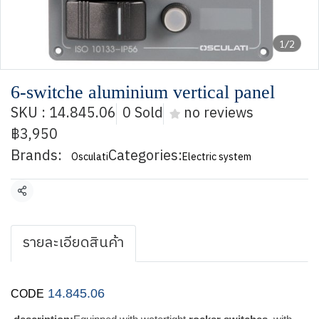
1/2
6-switche aluminium vertical panel
SKU : 14.845.06
0 Sold
no reviews
฿3,950
Brands:
Categories:
Osculati
Electric system
Share
รายละเอียดสินค้า
14.845.06
CODE