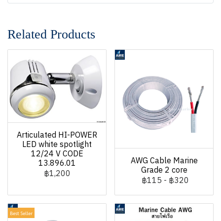
Related Products
Articulated HI-POWER
LED white spotlight
12/24 V CODE
AWG Cable Marine
13.896.01
Grade 2 core
฿1,200
฿115
-
฿320
Best Seller