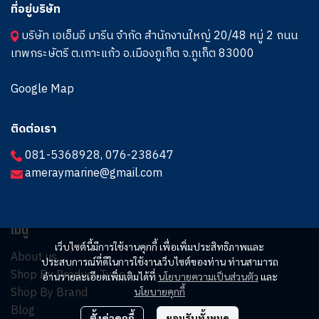
ที่อยู่บริษัท
บริษัท เอเอ็มอี มารีน จำกัด สำนักงานใหญ่ 20/48 หมู่ 2 ถนน
เทพกระษัตรี ต.เกาะแก้ว อ.เมืองภูเก็ต จ.ภูเก็ต 83000
Google Map
ติดต่อเรา
081-5368928
,
076-238647
ameraymarine@gmail.com
เมนู
เว็บไซต์นี้มีการใช้งานคุกกี้ เพื่อเพิ่มประสิทธิภาพและ
About us
ประสบการณ์ที่ดีในการใช้งานเว็บไซต์ของท่าน ท่านสามารถ
Shop By Product Type
อ่านรายละเอียดเพิ่มเติมได้ที่
นโยบายความเป็นส่วนตัว
และ
Shop By Brand
นโยบายคุกกี้
Blog
ตั้งค่าคุกกี้
ยอมรับทั้งหมด