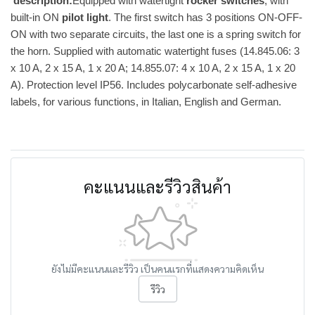
description:
Equipped with watertight
rocker switches
, with
built-in ON
pilot light
. The first switch has 3 positions ON-OFF-
ON with two separate circuits, the last one is a spring switch for
the horn. Supplied with automatic watertight fuses (14.845.06: 3
x 10 A, 2 x 15 A, 1 x 20 A; 14.855.07: 4 x 10 A, 2 x 15 A, 1 x 20
A). Protection level IP56. Includes polycarbonate self-adhesive
labels, for various functions, in Italian, English and German.
คะแนนและรีวิวสินค้า
ยังไม่มีคะแนนและรีวิว เป็นคนแรกที่แสดงความคิดเห็น
รีวิว