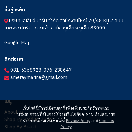
ที่อยู่บริษัท
บริษัท เอเอ็มอี มารีน จำกัด สำนักงานใหญ่ 20/48 หมู่ 2 ถนน
เทพกระษัตรี ต.เกาะแก้ว อ.เมืองภูเก็ต จ.ภูเก็ต 83000
Google Map
ติดต่อเรา
081-5368928
,
076-238647
ameraymarine@gmail.com
เมนู
เว็บไซต์นี้มีการใช้งานคุกกี้ เพื่อเพิ่มประสิทธิภาพและ
About us
ประสบการณ์ที่ดีในการใช้งานเว็บไซต์ของท่าน ท่านสามารถ
Shop By Product Type
อ่านรายละเอียดเพิ่มเติมได้ที่
Privacy Policy
and
Cookies
Shop By Brand
Policy