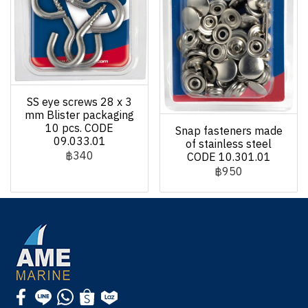
SS eye screws 28 x 3
mm Blister packaging
10 pcs. CODE
Snap fasteners made
09.033.01
of stainless steel
฿340
CODE 10.301.01
฿950