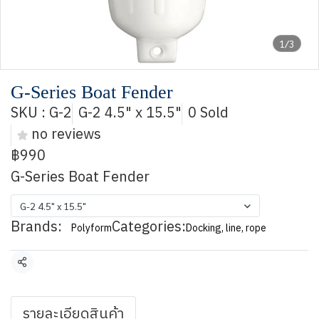
1/3
G-Series Boat Fender
SKU : G-2
G-2 4.5" x 15.5"
0 Sold
no reviews
฿990
G-Series Boat Fender
G-2 4.5" x 15.5"
Brands:
Categories:
Polyform
Docking, line, rope
Share
รายละเอียดสินค้า