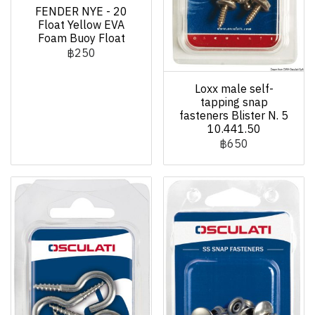
FENDER NYE - 20
Float Yellow EVA
Foam Buoy Float
฿250
Loxx male self-
tapping snap
fasteners Blister N. 5
10.441.50
฿650