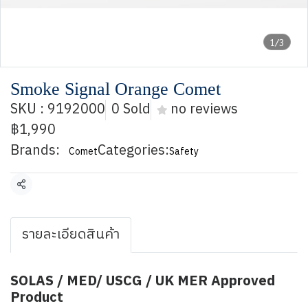
1/3
Smoke Signal Orange Comet
SKU : 9192000
0 Sold
no reviews
฿1,990
Brands:
Categories:
Comet
Safety
Share
รายละเอียดสินค้า
SOLAS / MED/ USCG / UK MER Approved
Product