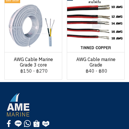
Best Seller
AWG Cable Marine
AWG Cable marine
Grade 3 core
Grade
฿150
-
฿270
฿40
-
฿80