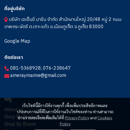
ที่อยู่บริษัท
บริษัท เอเอ็มอี มารีน จำกัด สำนักงานใหญ่ 20/48 หมู่ 2 ถนน
เทพกระษัตรี ต.เกาะแก้ว อ.เมืองภูเก็ต จ.ภูเก็ต 83000
Google Map
ติดต่อเรา
081-5368928
,
076-238647
ameraymarine@gmail.com
เมนู
เว็บไซต์นี้มีการใช้งานคุกกี้ เพื่อเพิ่มประสิทธิภาพและ
About us
ประสบการณ์ที่ดีในการใช้งานเว็บไซต์ของท่าน ท่านสามารถ
Shop By Product Type
อ่านรายละเอียดเพิ่มเติมได้ที่
Privacy Policy
and
Cookies
Shop By Brand
Policy