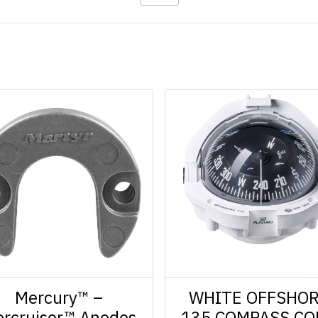
Mercury™ –
WHITE OFFSHO