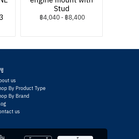
NE
engine mount with
A
Stud
3
฿4,040
-
฿8,400
นู
bout us
hop By Product Type
hop By Brand
log
ontact us
ติม