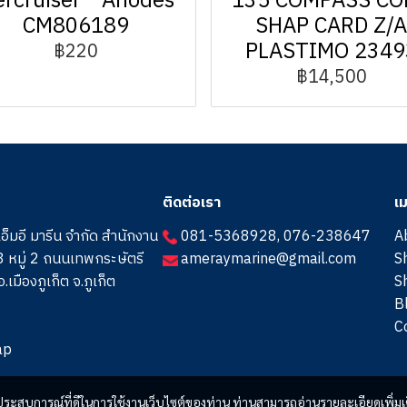
rcruiser™ Anodes
135 COMPASS CO
CM806189
SHAP CARD Z/
PLASTIMO 2349
฿220
฿14,500
ติดต่อเรา
เม
เอ็มอี มารีน จำกัด สำนักงาน
081-5368928
,
076-238647
A
 หมู่ 2 ถนนเทพกระษัตรี
ameraymarine@gmail.com
S
.เมืองภูเก็ต จ.ภูเก็ต
S
B
C
ap
และประสบการณ์ที่ดีในการใช้งานเว็บไซต์ของท่าน ท่านสามารถอ่านรายละเอียดเพิ่มเ