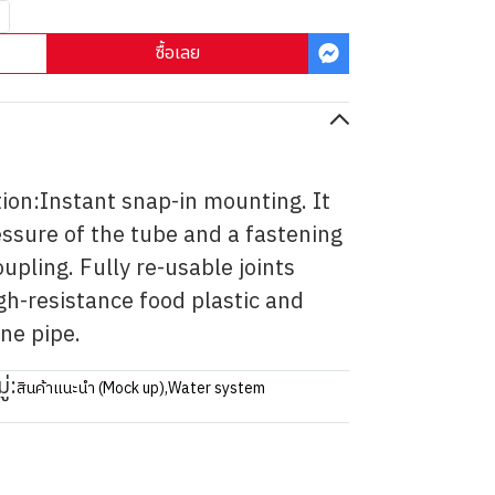
ซื้อเลย
ion:Instant snap-in mounting. It
essure of the tube and a fastening
oupling. Fully re-usable joints
gh-resistance food plastic and
ne pipe.
่:
สินค้าแนะนำ (Mock up)
,
Water system