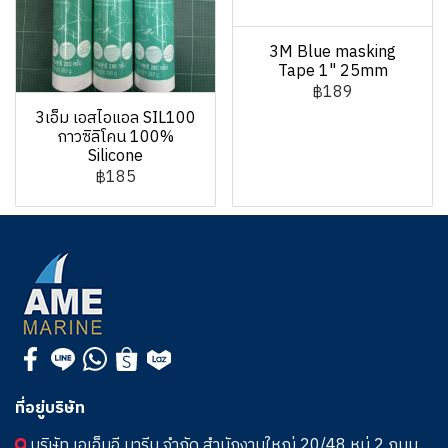
3M Blue masking
Tape 1" 25mm
฿189
3เอ็ม เอสไอแอล SIL100
กาวซิลิโคน 100%
Silicone
฿185
ที่อยู่บริษัท
บริษัท เอเอ็มอี มารีน จำกัด สำนักงานใหญ่ 20/48 หมู่ 2 ถนน