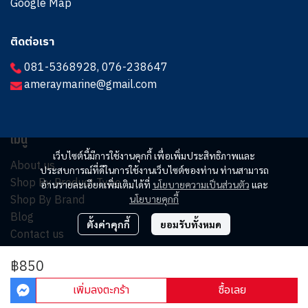
Google Map
ติดต่อเรา
081-5368928
,
076-238647
ameraymarine@gmail.com
เมนู
เว็บไซต์นี้มีการใช้งานคุกกี้ เพื่อเพิ่มประสิทธิภาพและ
About us
ประสบการณ์ที่ดีในการใช้งานเว็บไซต์ของท่าน ท่านสามารถ
Shop By Product Type
อ่านรายละเอียดเพิ่มเติมได้ที่
นโยบายความเป็นส่วนตัว
และ
Shop By Brand
นโยบายคุกกี้
Blog
ตั้งค่าคุกกี้
ยอมรับทั้งหมด
Contact us
฿850
© Copyright 2025. All Rights Reserved.
เพิ่มลงตะกร้า
ซื้อเลย
Powered By
MakeWebEasy