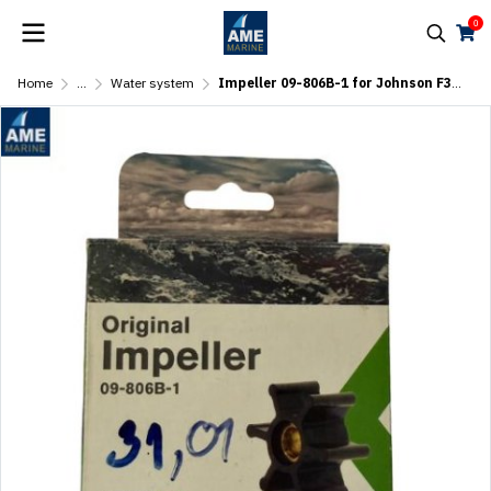
0
Home
...
Water system
Impeller 09-806B-1 for Johnson F35 Pumps (6 Blade) #31, #01