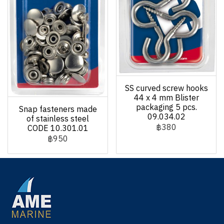
SS curved screw hooks
44 x 4 mm Blister
packaging 5 pcs.
Snap fasteners made
09.034.02
of stainless steel
฿380
CODE 10.301.01
฿950