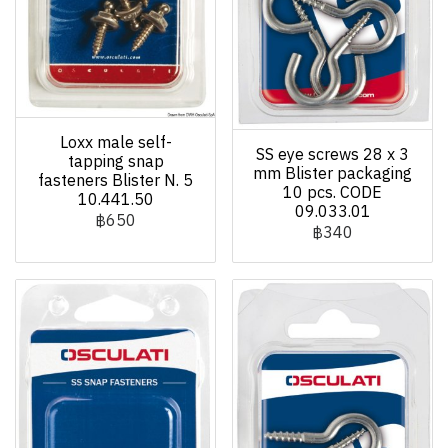
Loxx male self-
SS eye screws 28 x 3
tapping snap
mm Blister packaging
fasteners Blister N. 5
10 pcs. CODE
10.441.50
09.033.01
฿650
฿340