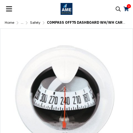
0
Home
...
Safety
COMPASS OFF75 DASHBOARD WH/WH CARD Z/AB REF 63860