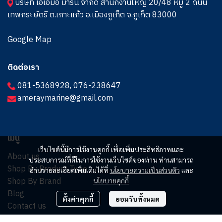
บริษัท เอเอ็มอี มารีน จำกัด สำนักงานใหญ่ 20/48 หมู่ 2 ถนน
เทพกระษัตรี ต.เกาะแก้ว อ.เมืองภูเก็ต จ.ภูเก็ต 83000
Google Map
ติดต่อเรา
081-5368928
,
076-238647
ameraymarine@gmail.com
เมนู
เว็บไซต์นี้มีการใช้งานคุกกี้ เพื่อเพิ่มประสิทธิภาพและ
About us
ประสบการณ์ที่ดีในการใช้งานเว็บไซต์ของท่าน ท่านสามารถ
Shop By Product Type
อ่านรายละเอียดเพิ่มเติมได้ที่
นโยบายความเป็นส่วนตัว
และ
Shop By Brand
นโยบายคุกกี้
Blog
ตั้งค่าคุกกี้
ยอมรับทั้งหมด
Contact us