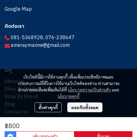
Google Map
ติดต่อเรา
081-5368928
,
076-238647
ameraymarine@gmail.com
เมนู
เว็บไซต์นี้มีการใช้งานคุกกี้ เพื่อเพิ่มประสิทธิภาพและ
About us
ประสบการณ์ที่ดีในการใช้งานเว็บไซต์ของท่าน ท่านสามารถ
Shop By Product Type
อ่านรายละเอียดเพิ่มเติมได้ที่
นโยบายความเป็นส่วนตัว
และ
Shop By Brand
นโยบายคุกกี้
Blog
ตั้งค่าคุกกี้
ยอมรับทั้งหมด
Contact us
฿800
© Copyright 2025. All Rights Reserved.
เพิ่มลงตะกร้า
ซื้อเลย