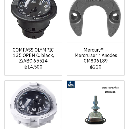
COMPASS OLYMPIC
Mercury™ –
135 OPEN C. black,
Mercruiser™ Anodes
Z/ABC 65514
CM806189
฿14,500
฿220