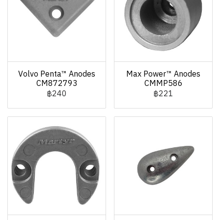
Volvo Penta™ Anodes
Max Power™ Anodes
CM872793
CMMP586
฿240
฿221