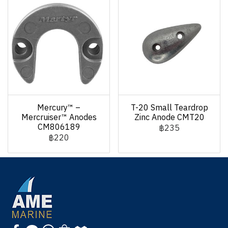
Mercury™ –
T-20 Small Teardrop
Mercruiser™ Anodes
Zinc Anode CMT20
CM806189
฿235
฿220