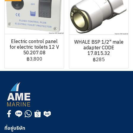
Electric control panel
WHALE BSP 1/2" male
for electric toilets 12 V
adapter CODE
50.207.08
17.815.32
฿3,800
฿285
ที่อยู่บริษัท