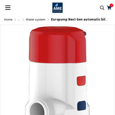
0
Home
...
Water system
Europump Next Gen automatic bilge pump G1500 (AUTO)