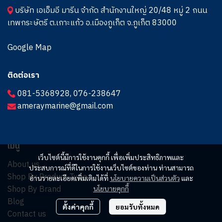
บริษัท เอเอ็มอี มารีน จำกัด สำนักงานใหญ่ 20/48 หมู่ 2 ถนน
เทพกระษัตรี ต.เกาะแก้ว อ.เมืองภูเก็ต จ.ภูเก็ต 83000
Google Map
ติดต่อเรา
081-5368928
,
076-238647
ameraymarine@gmail.com
เมนู
เว็บไซต์นี้มีการใช้งานคุกกี้ เพื่อเพิ่มประสิทธิภาพและ
About us
ประสบการณ์ที่ดีในการใช้งานเว็บไซต์ของท่าน ท่านสามารถ
Shop By Product Type
อ่านรายละเอียดเพิ่มเติมได้ที่
นโยบายความเป็นส่วนตัว
และ
Shop By Brand
นโยบายคุกกี้
Blog
ตั้งค่าคุกกี้
ยอมรับทั้งหมด
Contact us