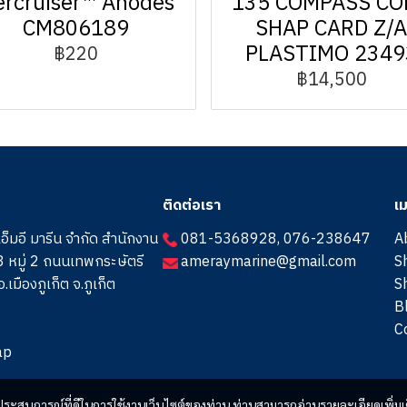
rcruiser™ Anodes
135 COMPASS CO
CM806189
SHAP CARD Z/
PLASTIMO 2349
฿220
฿14,500
ติดต่อเรา
เม
เอ็มอี มารีน จำกัด สำนักงาน
081-5368928
,
076-238647
A
 หมู่ 2 ถนนเทพกระษัตรี
ameraymarine@gmail.com
S
.เมืองภูเก็ต จ.ภูเก็ต
S
B
C
ap
และประสบการณ์ที่ดีในการใช้งานเว็บไซต์ของท่าน ท่านสามารถอ่านรายละเอียดเพิ่มเ