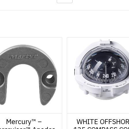
Mercury™ –
WHITE OFFSHO