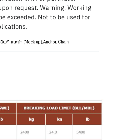
e upon request. Warning: Working
be exceeded. Not to be used for
plications.
:
สินค้าแนะนำ (Mock up)
,
Anchor, Chain