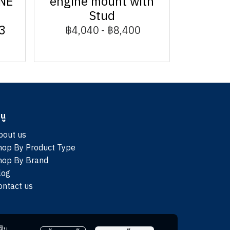
NE
engine mount with
A
Stud
3
฿4,040
-
฿8,400
นู
bout us
hop By Product Type
hop By Brand
log
ontact us
ติม