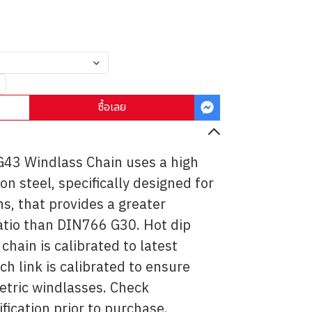
ซื้อเลย
G43 Windlass Chain uses a high
on steel, specifically designed for
s, that provides a greater
atio than DIN766 G30. Hot dip
chain is calibrated to latest
h link is calibrated to ensure
metric windlasses. Check
fication prior to purchase.