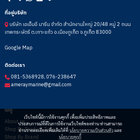
ที่อยู่บริษัท
บริษัท เอเอ็มอี มารีน จำกัด สำนักงานใหญ่ 20/48 หมู่ 2 ถนน
เทพกระษัตรี ต.เกาะแก้ว อ.เมืองภูเก็ต จ.ภูเก็ต 83000
Google Map
ติดต่อเรา
081-5368928
,
076-238647
ameraymarine@gmail.com
เมนู
เว็บไซต์นี้มีการใช้งานคุกกี้ เพื่อเพิ่มประสิทธิภาพและ
About us
ประสบการณ์ที่ดีในการใช้งานเว็บไซต์ของท่าน ท่านสามารถ
Shop By Product Type
อ่านรายละเอียดเพิ่มเติมได้ที่
นโยบายความเป็นส่วนตัว
และ
Shop By Brand
นโยบายคุกกี้