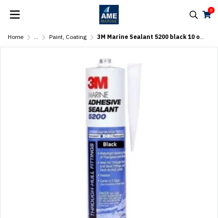
0
Home
...
Paint, Coating
3M Marine Sealant 5200 black 10 oz Cartridge #06504