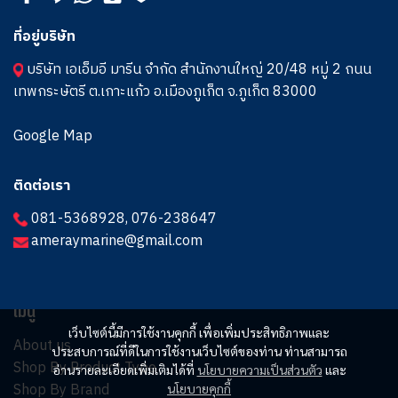
ที่อยู่บริษัท
บริษัท เอเอ็มอี มารีน จำกัด สำนักงานใหญ่ 20/48 หมู่ 2 ถนน
เทพกระษัตรี ต.เกาะแก้ว อ.เมืองภูเก็ต จ.ภูเก็ต 83000
Google Map
ติดต่อเรา
081-5368928
,
076-238647
ameraymarine@gmail.com
เมนู
เว็บไซต์นี้มีการใช้งานคุกกี้ เพื่อเพิ่มประสิทธิภาพและ
About us
ประสบการณ์ที่ดีในการใช้งานเว็บไซต์ของท่าน ท่านสามารถ
Shop By Product Type
อ่านรายละเอียดเพิ่มเติมได้ที่
นโยบายความเป็นส่วนตัว
และ
Shop By Brand
นโยบายคุกกี้