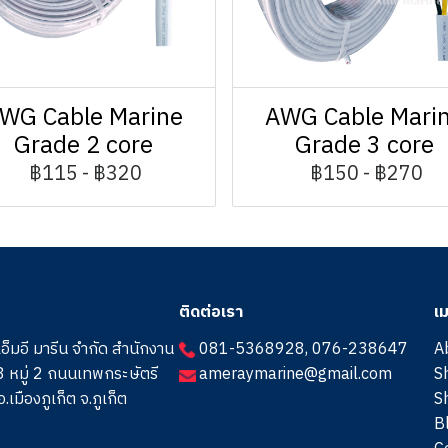
WG Cable Marine
AWG Cable Mari
Grade 2 core
Grade 3 core
฿115
-
฿320
฿150
-
฿270
ติดต่อเรา
เม
เอ็มอี มารีน จำกัด สำนักงาน
081-5368928
,
076-238647
A
 หมู่ 2 ถนนเทพกระษัตรี
ameraymarine@gmail.com
S
.เมืองภูเก็ต จ.ภูเก็ต
S
B