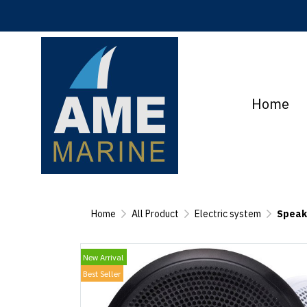
Home
Home
All Product
Electric system
Speak
New Arrival
Best Seller