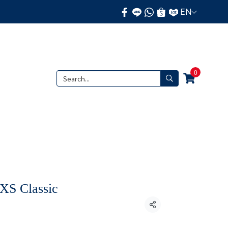
EN
0
XS Classic
Share