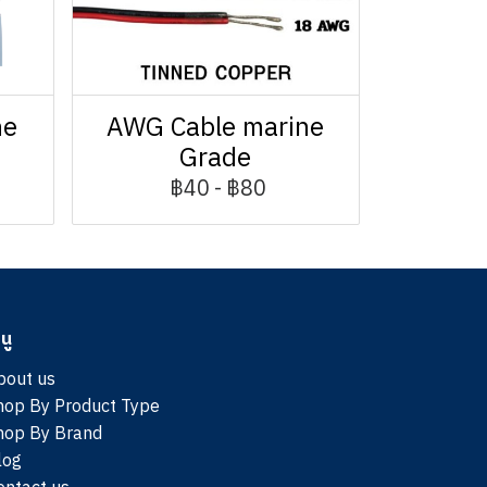
ne
AWG Cable marine
Grade
฿40
-
฿80
นู
bout us
hop By Product Type
hop By Brand
log