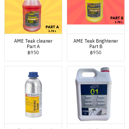
AME Teak cleaner
AME Teak Brightener
Part A
Part B
฿950
฿950