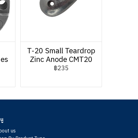
T-20 Small Teardrop
des
Zinc Anode CMT20
฿235
นู
bout us