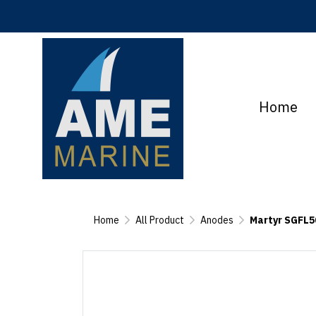
Home
Home
All Product
Anodes
Martyr SGFL50