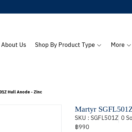
About Us
Shop By Product Type
More
1Z Hull Anode - Zinc
Martyr SGFL501Z 
SKU : SGFL501Z
0 S
฿990