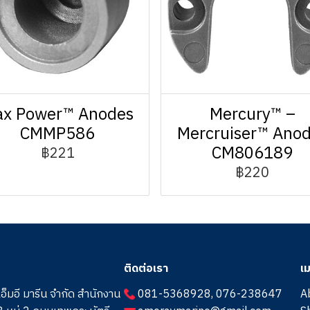
x Power™ Anodes
Mercury™ –
CMMP586
Mercruiser™ Ano
CM806189
฿221
฿220
ติดต่อเรา
เม
เอ็มอี มารีน จำกัด สำนักงาน
081-5368928
,
076-238647
A