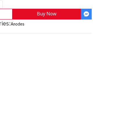
Buy Now
ies:
Anodes