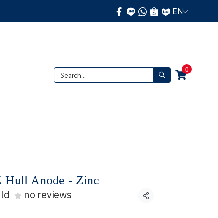
EN
0
Hull Anode - Zinc
old
no reviews
Share