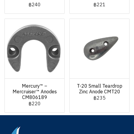
฿240
฿221
Mercury™ –
T-20 Small Teardrop
Mercruiser™ Anodes
Zinc Anode CMT20
CM806189
฿235
฿220