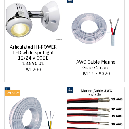
Articulated HI-POWER
LED white spotlight
12/24 V CODE
AWG Cable Marine
13.896.01
Grade 2 core
฿1,200
฿115
-
฿320
Best Seller