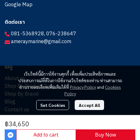
Google Map
ติดต่อเรา
081-5368928
,
076-238647
ameraymarine@gmail.com
เมนู
เว็บไซต์นี้มีการใช้งานคุกกี้ เพื่อเพิ่มประสิทธิภาพและ
About us
ประสบการณ์ที่ดีในการใช้งานเว็บไซต์ของท่าน ท่านสามารถ
Shop By Product Type
อ่านรายละเอียดเพิ่มเติมได้ที่
Privacy Policy
and
Cookies
Shop By Brand
Policy
Blog
Set Cookies
Accept All
Contact us
฿34,650
© Copyright 2025. All Rights Reserved.
Add to cart
Buy Now