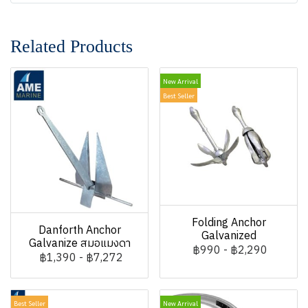
Related Products
New Arrival
Best Seller
Folding Anchor
Danforth Anchor
Galvanized
Galvanize สมอแมงดา
฿990
-
฿2,290
฿1,390
-
฿7,272
Best Seller
New Arrival