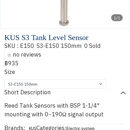
1/1
KUS S3 Tank Level Sensor
SKU : E150
S3-E150 150mm
0 Sold
no reviews
฿935
Size
S3-E150 150mm
Short Description
Reed Tank Sensors with BSP 1-1/4"
mounting with 0~190Ω signal output
Brands:
Categories:
KUS
Electric system