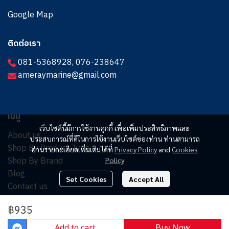
Google Map
ติดต่อเรา
081-5368928
,
076-238647
ameraymarine@gmail.com
เมนู
เว็บไซต์นี้มีการใช้งานคุกกี้ เพื่อเพิ่มประสิทธิภาพและ
About us
ประสบการณ์ที่ดีในการใช้งานเว็บไซต์ของท่าน ท่านสามารถ
Shop By Product Type
อ่านรายละเอียดเพิ่มเติมได้ที่
Privacy Policy
and
Cookies
Shop By Brand
Policy
Blog
Set Cookies
Accept All
Contact us
฿935
© Copyright 2025. All Rights Reserved.
Add to cart
Buy Now