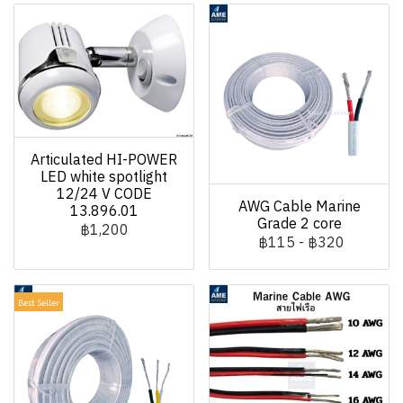
Articulated HI-POWER
LED white spotlight
12/24 V CODE
AWG Cable Marine
13.896.01
Grade 2 core
฿1,200
฿115
-
฿320
Best Seller