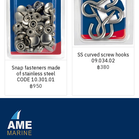
SS curved screw hooks
09.034.02
฿380
Snap fasteners made
of stainless steel
CODE 10.301.01
฿950