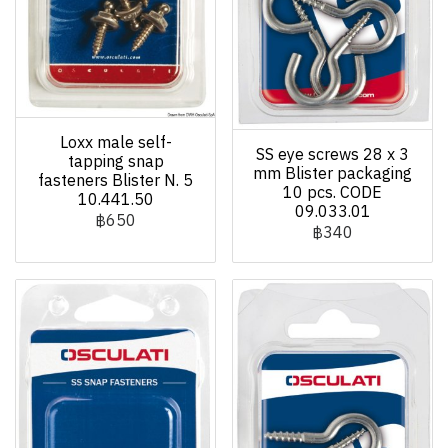
Loxx male self-
SS eye screws 28 x 3
tapping snap
mm Blister packaging
fasteners Blister N. 5
10 pcs. CODE
10.441.50
09.033.01
฿650
฿340