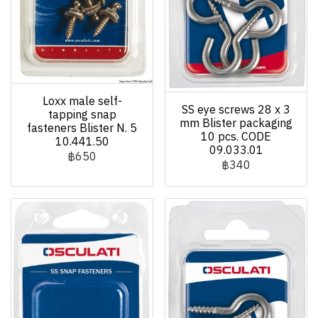
Loxx male self-
SS eye screws 28 x 3
tapping snap
mm Blister packaging
fasteners Blister N. 5
10 pcs. CODE
10.441.50
09.033.01
฿650
฿340