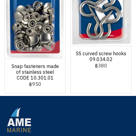
SS curved screw hooks
09.034.02
฿380
Snap fasteners made
of stainless steel
CODE 10.301.01
฿950