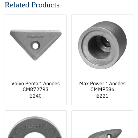
Related Products
Volvo Penta™ Anodes
Max Power™ Anodes
CM872793
CMMP586
฿240
฿221