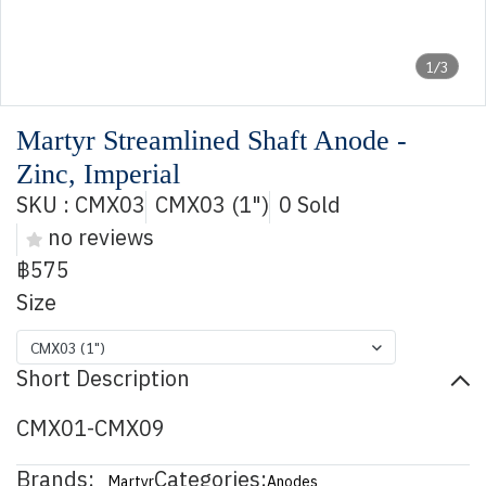
1/3
Martyr Streamlined Shaft Anode -
Zinc, Imperial
SKU : CMX03
CMX03 (1")
0 Sold
no reviews
฿575
Size
CMX03 (1")
Short Description
CMX01-CMX09
Brands:
Categories:
Martyr
Anodes