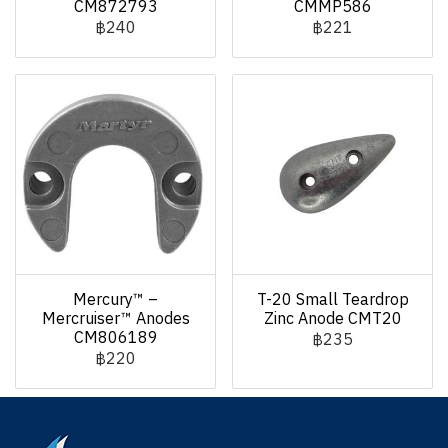
CM872793
CMMP586
฿240
฿221
Mercury™ –
T-20 Small Teardrop
Mercruiser™ Anodes
Zinc Anode CMT20
CM806189
฿235
฿220