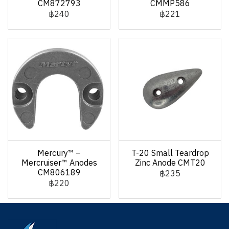
CM872793
CMMP586
฿240
฿221
Mercury™ –
T-20 Small Teardrop
Mercruiser™ Anodes
Zinc Anode CMT20
CM806189
฿235
฿220