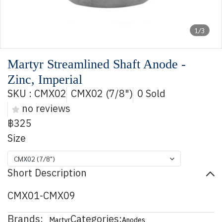
1/3
Martyr Streamlined Shaft Anode -
Zinc, Imperial
SKU : CMX02
CMX02 (7/8")
0 Sold
no reviews
฿325
Size
CMX02 (7/8")
Short Description
CMX01-CMX09
Brands:
Categories:
Martyr
Anodes