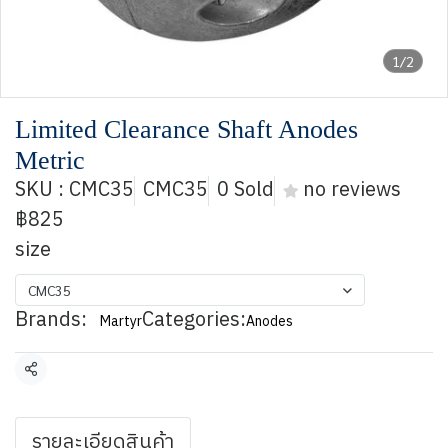
1/2
Limited Clearance Shaft Anodes
Metric
SKU : CMC35
CMC35
0 Sold
no reviews
฿825
size
CMC35
Brands:
Categories:
Martyr
Anodes
Share
รายละเอียดสินค้า