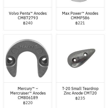
Volvo Penta™ Anodes
Max Power™ Anodes
CM872793
CMMP586
฿240
฿221
Mercury™ –
T-20 Small Teardrop
Mercruiser™ Anodes
Zinc Anode CMT20
CM806189
฿235
฿220