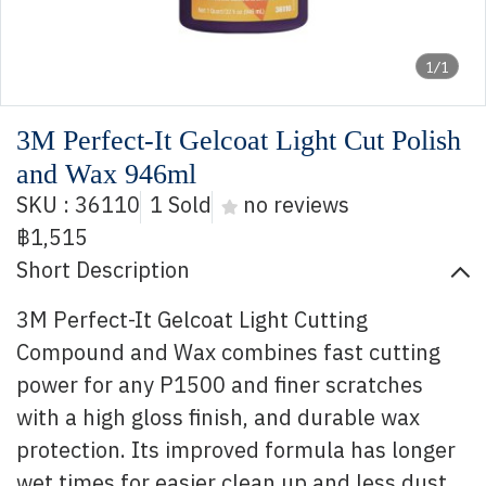
1/1
3M Perfect-It Gelcoat Light Cut Polish
and Wax 946ml
SKU : 36110
1 Sold
no reviews
฿1,515
Short Description
3M Perfect-It Gelcoat Light Cutting
Compound and Wax combines fast cutting
power for any P1500 and finer scratches
with a high gloss finish, and durable wax
protection. Its improved formula has longer
wet times for easier clean up and less dust,