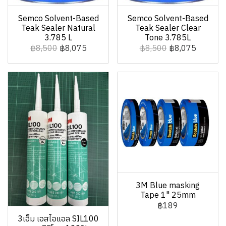
Semco Solvent-Based
Semco Solvent-Based
Teak Sealer Natural
Teak Sealer Clear
3.785 L
Tone 3.785L
฿8,500
฿8,075
฿8,500
฿8,075
3M Blue masking
Tape 1" 25mm
฿189
3เอ็ม เอสไอแอล SIL100