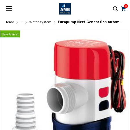
0
Home
...
Water system
Europump Next Generation automatic bilge pump 1100 (AUTO)
New Arrival