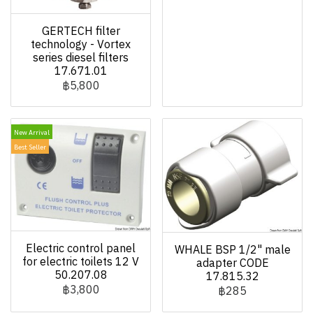
GERTECH filter
technology - Vortex
series diesel filters
17.671.01
฿5,800
New Arrival
Best Seller
Electric control panel
WHALE BSP 1/2" male
for electric toilets 12 V
adapter CODE
50.207.08
17.815.32
฿3,800
฿285