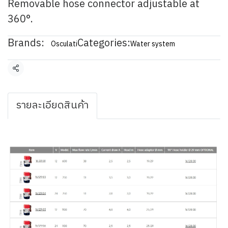
Removable hose connector adjustable at
360°.
Brands:
Categories:
Osculati
Water system
Share
รายละเอียดสินค้า