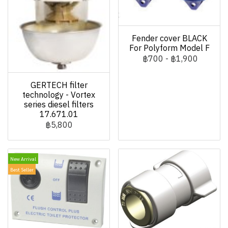
Fender cover BLACK
For Polyform Model F
฿700
-
฿1,900
GERTECH filter
technology - Vortex
series diesel filters
17.671.01
฿5,800
New Arrival
Best Seller