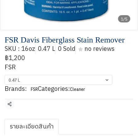
1/5
FSR Davis Fiberglass Stain Remover
SKU : 16oz
0.47 L
0 Sold
no reviews
฿1,200
FSR
0.47 L
Brands:
Categories:
FSR
Cleaner
Share
รายละเอียดสินค้า