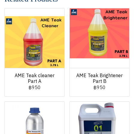
AME Teak cleaner
AME Teak Brightener
Part A
Part B
฿950
฿950