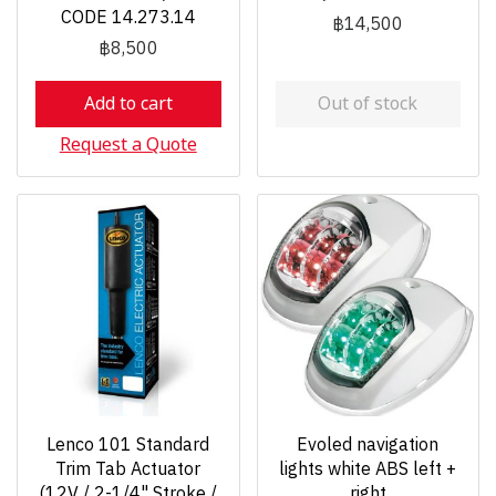
CODE 14.273.14
฿14,500
฿8,500
Add to cart
Out of stock
Request a Quote
Lenco 101 Standard
Evoled navigation
Trim Tab Actuator
lights white ABS left +
(12V / 2-1/4" Stroke /
right