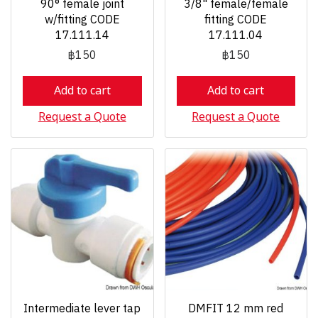
90° female joint
3/8" female/female
w/fitting CODE
fitting CODE
17.111.14
17.111.04
฿150
฿150
Add to cart
Add to cart
Request a Quote
Request a Quote
Intermediate lever tap
DMFIT 12 mm red