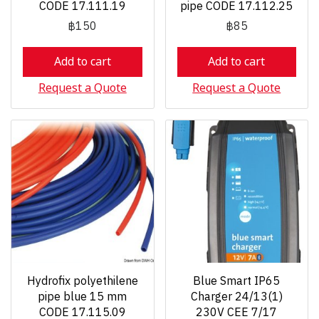
CODE 17.111.19
pipe CODE 17.112.25
฿150
฿85
Add to cart
Add to cart
Request a Quote
Request a Quote
Hydrofix polyethilene
Blue Smart IP65
pipe blue 15 mm
Charger 24/13(1)
CODE 17.115.09
230V CEE 7/17