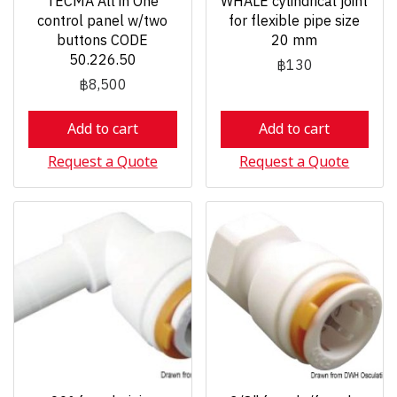
TECMA All in One
WHALE cylindrical joint
control panel w/two
for flexible pipe size
buttons CODE
20 mm
50.226.50
฿130
฿8,500
Add to cart
Add to cart
Request a Quote
Request a Quote