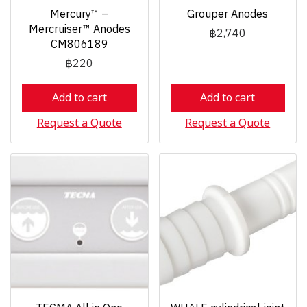
Mercury™ –
Grouper Anodes
Mercruiser™ Anodes
฿2,740
CM806189
฿220
Add to cart
Add to cart
Request a Quote
Request a Quote