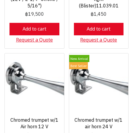
5/16")
(Blister)11.039.01
฿19,500
฿1,450
Add to cart
Add to cart
Request a Quote
Request a Quote
New Arrival
Best Seller
Chromed trumpet w/1
Chromed trumpet w/1
Air horn 12 V
air horn 24 V