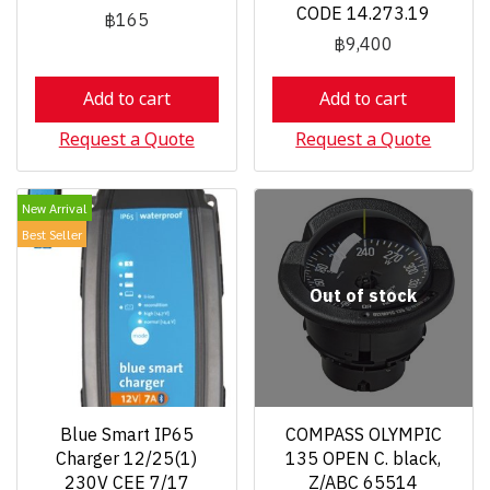
CODE 14.273.19
฿165
฿9,400
Add to cart
Add to cart
Request a Quote
Request a Quote
New Arrival
Best Seller
Out of stock
Blue Smart IP65
COMPASS OLYMPIC
Charger 12/25(1)
135 OPEN C. black,
230V CEE 7/17
Z/ABC 65514