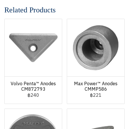
Related Products
Volvo Penta™ Anodes
Max Power™ Anodes
CM872793
CMMP586
฿240
฿221