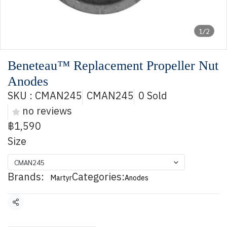
1/2
Beneteau™ Replacement Propeller Nut
Anodes
SKU : CMAN245
CMAN245
0 Sold
no reviews
฿1,590
Size
CMAN245
Brands:
Categories:
Martyr
Anodes
Share