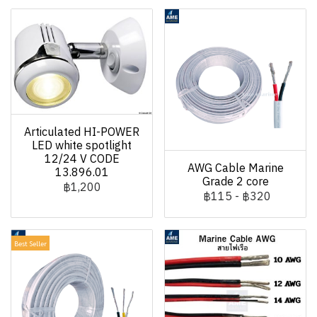
Articulated HI-POWER
LED white spotlight
12/24 V CODE
AWG Cable Marine
13.896.01
Grade 2 core
฿1,200
฿115
-
฿320
Best Seller