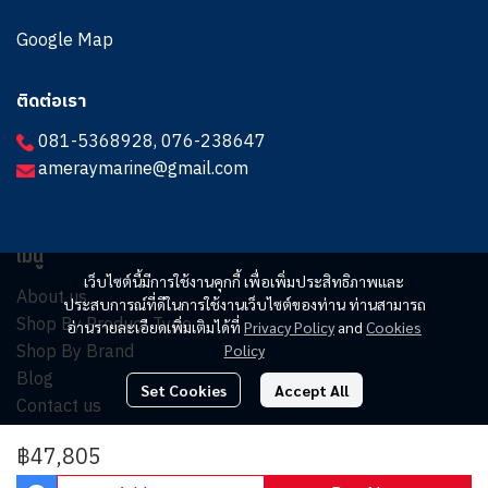
Google Map
ติดต่อเรา
081-5368928
,
076-238647
ameraymarine@gmail.com
เมนู
เว็บไซต์นี้มีการใช้งานคุกกี้ เพื่อเพิ่มประสิทธิภาพและ
About us
ประสบการณ์ที่ดีในการใช้งานเว็บไซต์ของท่าน ท่านสามารถ
Shop By Product Type
อ่านรายละเอียดเพิ่มเติมได้ที่
Privacy Policy
and
Cookies
Shop By Brand
Policy
Blog
Set Cookies
Accept All
Contact us
฿47,805
© Copyright 2025. All Rights Reserved.